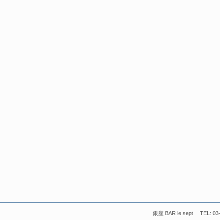
銀座 BAR le sept TEL: 03-