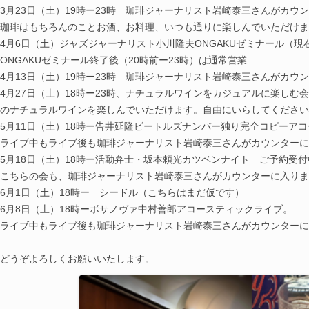
3月23日（土）19時ー23時 珈琲ジャーナリスト岩崎泰三さんがカウ
珈琲はもちろんのことお酒、お料理、いつも通りに楽しんでいただけま
4月6日（土）ジャズジャーナリスト小川隆夫ONGAKUゼミナール（現
ONGAKUゼミナール終了後（20時前ー23時）は通常営業
4月13日（土）19時ー23時 珈琲ジャーナリスト岩崎泰三さんがカウ
4月27日（土）18時ー23時、ナチュラルワインをカジュアルに楽しむ会
のナチュラルワインを楽しんでいただけます。自由にいらしてください
5月11日（土）18時ー告井延隆ビートルズナンバー独り完全コピーア
ライブ中もライブ後も珈琲ジャーナリスト岩崎泰三さんがカウンターに
5月18日（土）18時ー活動弁士・坂本頼光カツベンナイト ご予約受付
こちらの会も、珈琲ジャーナリスト岩崎泰三さんがカウンターに入りま
6月1日（土）18時ー シードル（こちらはまだ仮です）
6月8日（土）18時ーボサノヴァ中村善郎アコースティックライブ。
ライブ中もライブ後も珈琲ジャーナリスト岩崎泰三さんがカウンターに
どうぞよろしくお願いいたします。