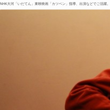
NHK大河「いだてん」東映映画「カツベン」指導、出演などでご活躍