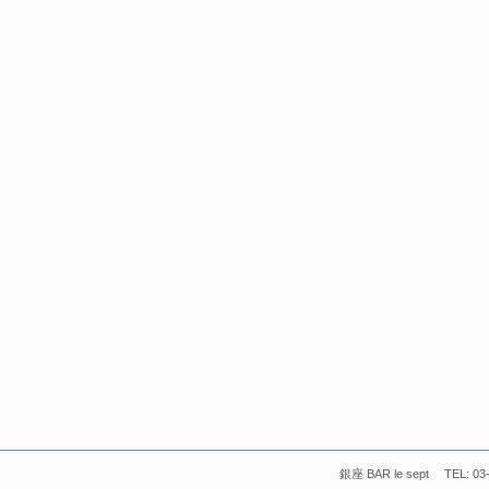
銀座 BAR le sept TEL: 03-