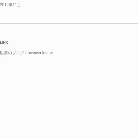
2012年11月
検
索:
LINK
以前のブログ / tawawa lesept