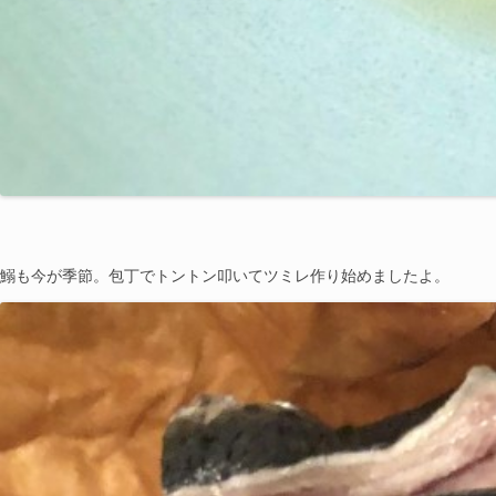
Photo by Naho N
鰯も今が季節。包丁でトントン叩いてツミレ作り始めましたよ。