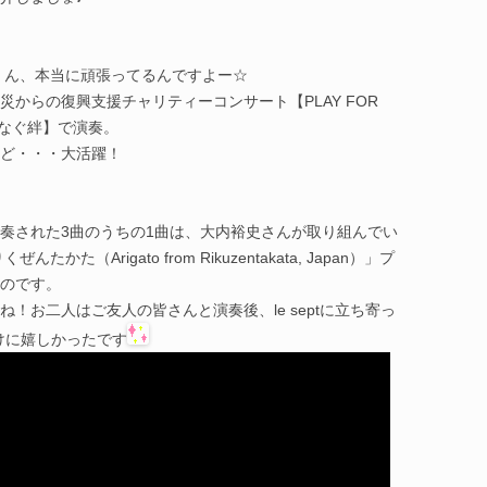
礼央くん、本当に頑張ってるんですよー☆
からの復興支援チャリティーコンサート【PLAY FOR
音色でつなぐ絆】で演奏。
ど・・・大活躍！
奏された3曲のうちの1曲は、大内裕史さんが取り組んでい
（Arigato from Rikuzentakata, Japan）」プ
のです。
！お二人はご友人の皆さんと演奏後、le septに立ち寄っ
けに嬉しかったです