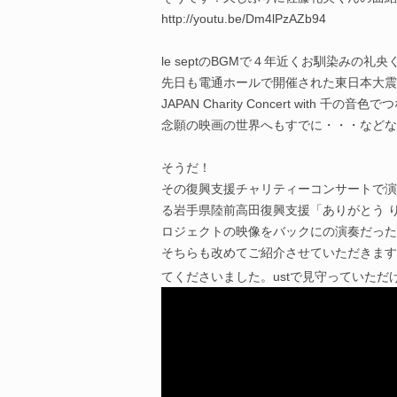
http://youtu.be/Dm4lPzAZb94
le septのBGMで４年近くお馴染みの
先日も電通ホールで開催された東日本大震災
JAPAN Charity Concert with 千の
念願の映画の世界へもすでに・・・などな
そうだ！
その復興支援チャリティーコンサートで演
る岩手県陸前高田復興支援「ありがとう りくぜんたかた
ロジェクトの映像をバックにの演奏だった
そちらも改めてご紹介させていただきますね
てくださいました。ustで見守っていただ