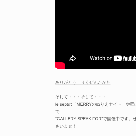
ありがとう りくぜんたかた
そして・・・そして・・・
le septの「MERRYのぬりえナイト」
で
”GALLERY SPEAK FOR”で開催
さいませ！