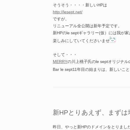
そうそう・・・・新しいHPは
http://lesept.net/
ですが、
リニューアル全公開は新年予定です。
新HPのle septギャラリー(仮）には我
楽しみにしていてくださいませ
そして・・・
MERRY
の川上桃子氏のle septオリジナ
Bar le sept11年目の始まりは、新しい
新HPとりあえず、まずは
昨日、やっと新HPのドメインをとりました