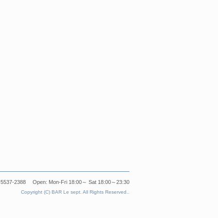
5537-2388 Open: Mon-Fri 18:00～ Sat 18:00～23:30
Copyright (C) BAR Le sept. All Rights Reserved..