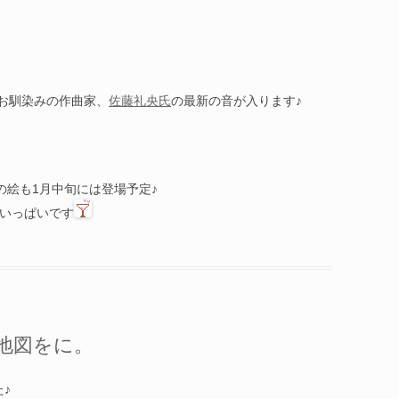
が家お馴染みの作曲家、
佐藤礼央氏
の最新の音が入ります♪
ルの絵も1月中旬には登場予定♪
こといっぱいです
地図をに。
♪