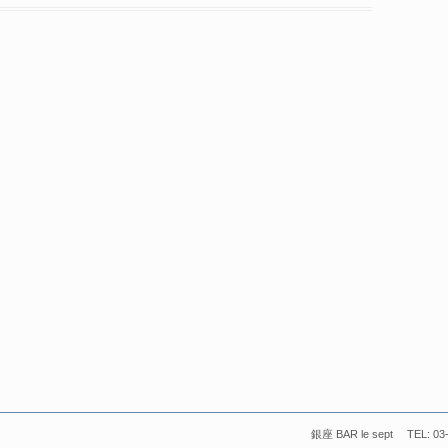
銀座 BAR le sept TEL: 03-