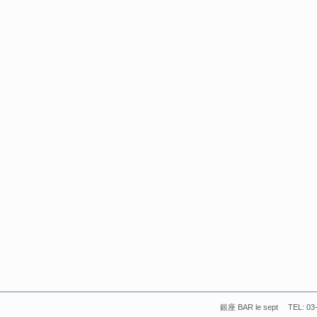
銀座 BAR le sept TEL: 03-