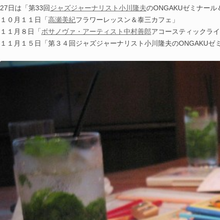
27日は「第33回
ジャズジャーナリスト小川隆夫
のONGAKUゼミナール
１０月１１日「
高瀬美紀
フラワーレッスン＆泰三カフェ」
１１月８日「
ボサノヴァ・アーティスト中村善郎
アコースティックライ
１１月１５日「第３４回ジャズジャーナリスト小川隆夫のONGAKUゼ