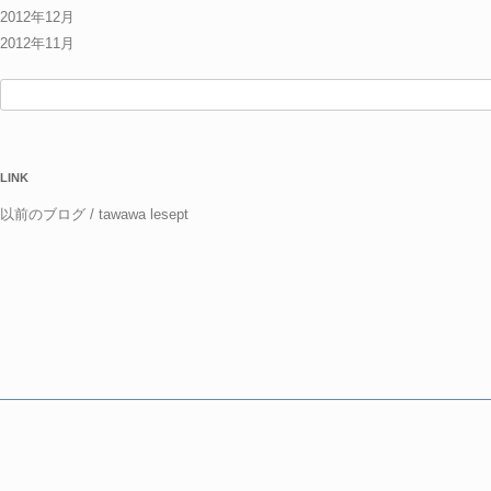
2012年12月
2012年11月
検
索:
LINK
以前のブログ / tawawa lesept