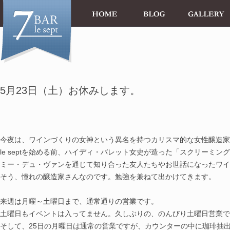
5月23日（土）お休みします。
今夜は、ワインづくりの女神という異名を持つカリスマ的
な女性醸造家
le septを始める前、ハイディ・バレット女史が造った「
スクリーミング
ミー・デュ・ヴ
ァンを通じて知り合った友人たちやお世話になったワイ
そう、憧れの醸造家さんなのです。勉強を兼ねて出かけて
きます。
来週は月曜～土曜日まで、通常通りの営業です。
土曜日もイベントは入ってません。久しぶりの、のんびり
土曜日営業で
そして、25日の月曜日は通常の営業ですが、カウンター
の中に珈琲抽