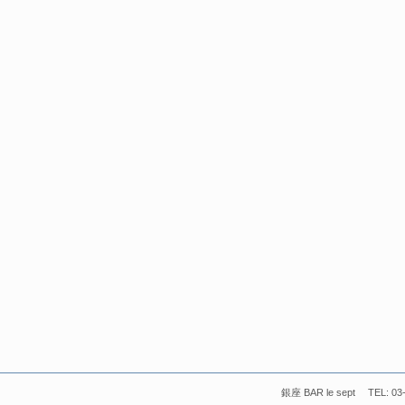
銀座 BAR le sept TEL: 03-