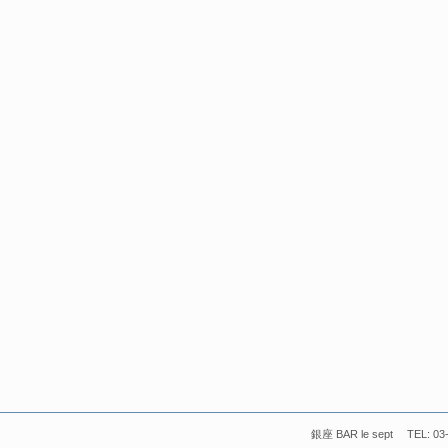
銀座 BAR le sept TEL: 03-