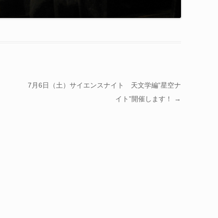
7月6日（土）サイエンスナイト 天文学編”星空ナ
イト”開催します！
→