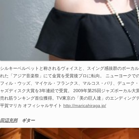
シルキーベルベットと称されるヴォイスと、
スイング感抜群のボーカル
れた「アジ
ア音楽祭」にて金賞を受賞後プロに転向。 ニューヨークで
フィル・
ウッズ、マイケル・フランクス、マルコス・バリ、デ
ューク・
ャズ
ディスク大賞を3年連続で受賞。 2009年第25回ジャズボーカル
売れ筋ランキング首位獲得。TV東京の「
美の巨人達」のエンディング
平賀マリカ オフィシャルサイト
http://maricahiraga.jp/
田辺充邦
ギター