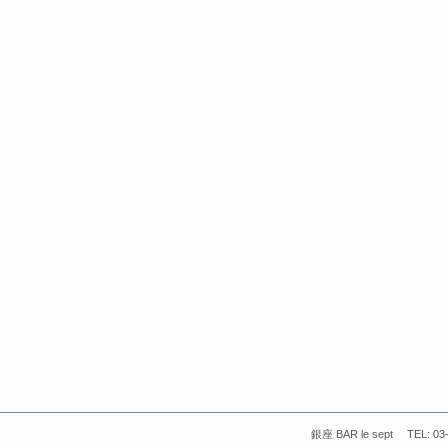
銀座 BAR le sept TEL: 03-