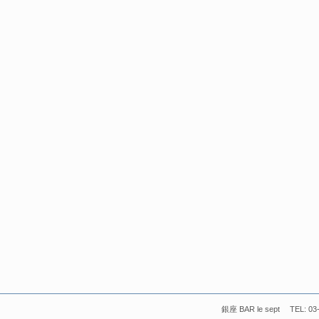
銀座 BAR le sept TEL: 03-