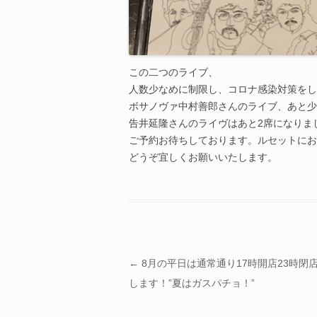
この二つのライブ、
人数少なめに制限し、コロナ感染対策をし
ボサノヴァ中村善郎さんのライブ、あと少
告井延隆さんのライヴはあと2席になりま
ご予約お待ちしております。ルセットにお
どうぞ宜しくお願いいたします。
投稿ナビゲーション
←
8月の平日は通常通り17時開店23時閉
します！”夏はガスパチョ！”