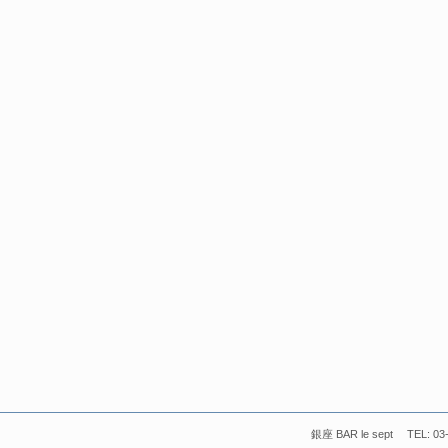
銀座 BAR le sept TEL: 03-