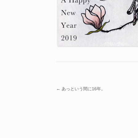
投稿ナビゲーション
←
あっという間に16年。