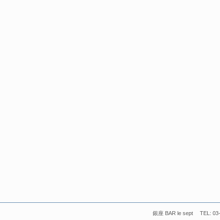
銀座 BAR le sept TEL: 03-