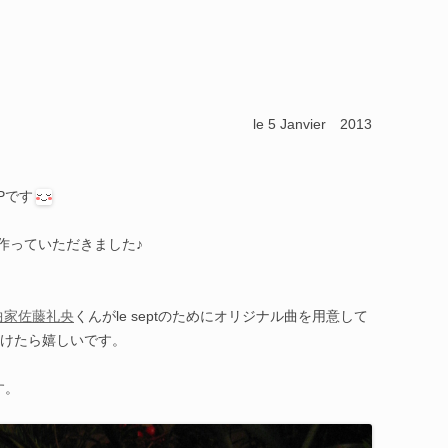
le 5 Janvier 2013
Pです
作っていただきました♪
曲家佐藤礼央
くんがle septのためにオリジナル曲を用意して
けたら嬉しいです。
す。