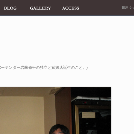
銀座 ショ
バーテンダー岩﨑修平の独立と姉妹店誕生のこと。
)