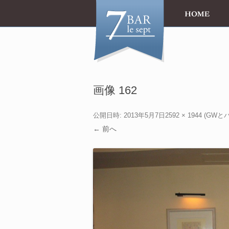
画像 162
公開日時:
2013年5月7日
2592 × 1944
(
GWと
← 前へ