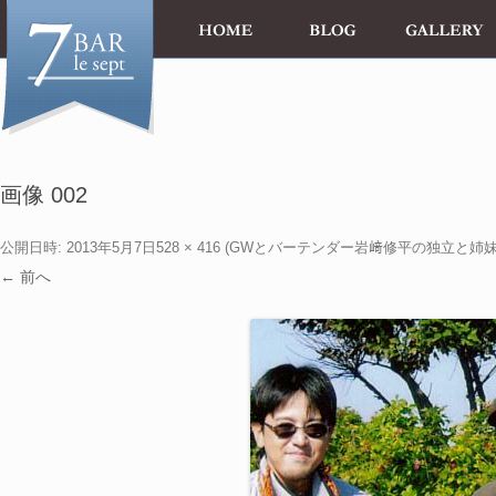
画像 002
公開日時:
2013年5月7日
528 × 416
(
GWとバーテンダー岩﨑修平の独立と姉
← 前へ