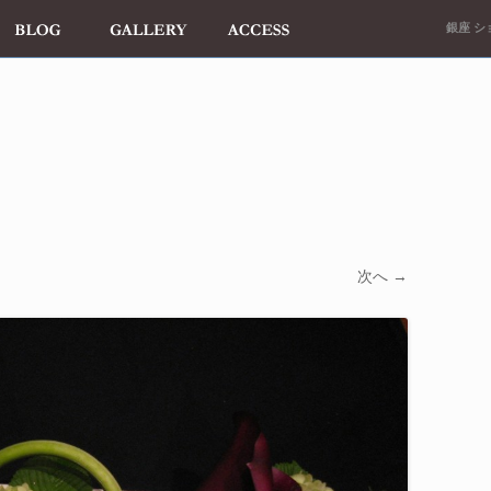
銀座 ショ
次へ →