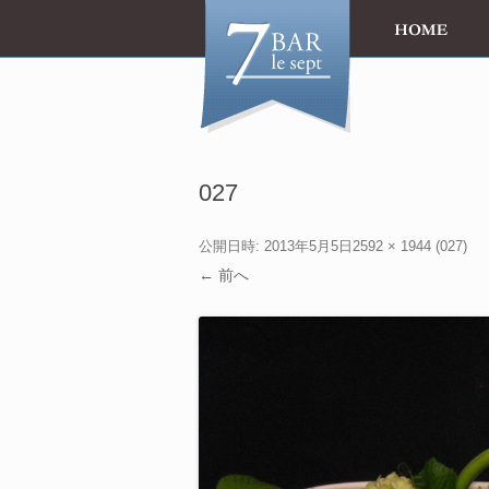
027
公開日時:
2013年5月5日
2592 × 1944
(
027
)
← 前へ