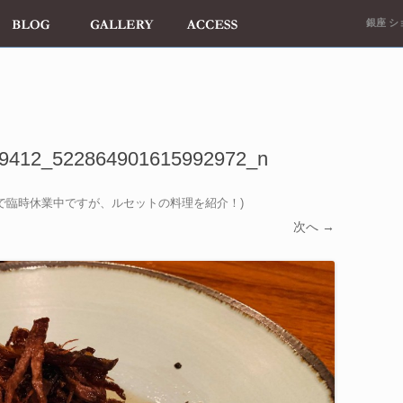
銀座 ショ
9412_522864901615992972_n
で臨時休業中ですが、ルセットの料理を紹介！
)
次へ →