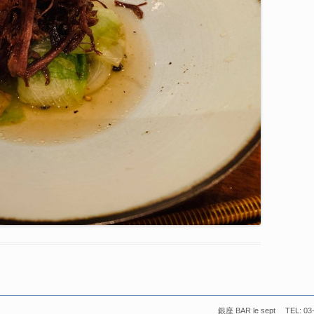
銀座 BAR le sept TEL: 03-