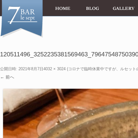
120511496_3252235381569463_7964754875039
公開日時:
2021年8月7日
4032 × 3024
(
コロナで臨時休業中ですが、ルセット
← 前へ