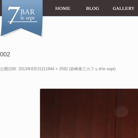
002
公開日時:
2013年8月31日
1944 × 2592
(
岩崎泰三カフェ＠le sept
)