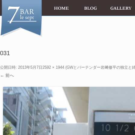
031
公開日時:
2013年5月7日
2592 × 1944
(
GWとバーテンダー岩﨑修平の独立と
← 前へ