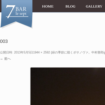
003
公開日時:
2013年5月5日
1944 × 2592
(
緑の季節に聴くボサノヴァ。中村善郎gui
← 前へ