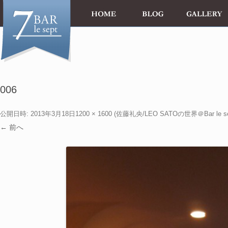
006
公開日時:
2013年3月18日
1200 × 1600
(
佐藤礼央/LEO SATOの世界＠Bar le se
← 前へ