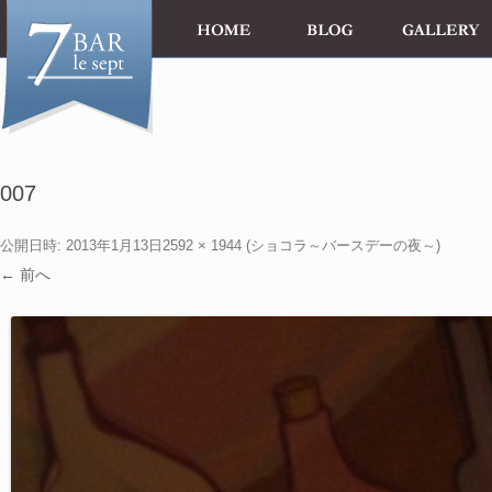
007
公開日時:
2013年1月13日
2592 × 1944
(
ショコラ～バースデーの夜～
)
← 前へ