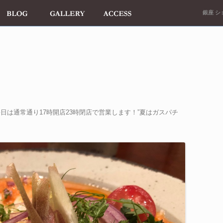
銀座 ショ
平日は通常通り17時開店23時閉店で営業します！”夏はガスパチ